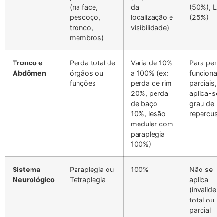
(na face,
da
(50%), 
pescoço,
localização e
(25%)
tronco,
visibilidade)
membros)
Tronco e
Perda total de
Varia de 10%
Para pe
Abdômen
órgãos ou
a 100% (ex:
funciona
funções
perda de rim
parciais,
20%, perda
aplica-s
de baço
grau de
10%, lesão
repercu
medular com
paraplegia
100%)
Sistema
Paraplegia ou
100%
Não se
Neurológico
Tetraplegia
aplica
(invalide
total ou
parcial