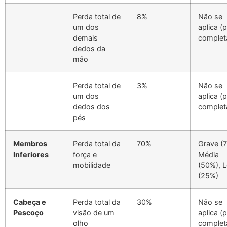
Perda total de
8%
Não se
um dos
aplica (
demais
complet
dedos da
mão
Perda total de
3%
Não se
um dos
aplica (
dedos dos
complet
pés
Membros
Perda total da
70%
Grave (
Inferiores
força e
Média
mobilidade
(50%), 
(25%)
Cabeça e
Perda total da
30%
Não se
Pescoço
visão de um
aplica (
olho
complet