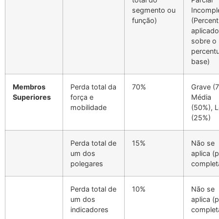
segmento ou
Incompl
função)
(Percent
aplicado
sobre o
percentu
base)
Membros
Perda total da
70%
Grave (
Superiores
força e
Média
mobilidade
(50%), 
(25%)
Perda total de
15%
Não se
um dos
aplica (
polegares
complet
Perda total de
10%
Não se
um dos
aplica (
indicadores
complet