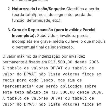
Natureza da Lesão/Sequela:
Classifica a perda
(perda total/parcial de segmento, perda de
função, deformidade, etc.).
Grau de Repercussão (para Invalidez Parcial
Incompleta):
Subdivide a invalidez parcial
incompleta em grave, média ou leve, o que modula
o percentual final da indenização.
O valor máximo da indenização por invalidez
permanente é fixado em R
13.500,00 desde 2006.
A tabela de valores DPVAT ou tabela de
valor do DPVAT não lista valores fixos em
reais para cada lesão, mas sim os
*percentuais* que serão aplicados sobre
este teto máximo de R
13.500
,
00
d
es
d
e
2006.
A
t
ab
e
l
a
d
e
v
a
l
ores D
P
V
A
T
o
u
t
ab
e
l
a
d
e
v
a
l
or
d
o D
P
V
A
T
não
l
i
s
t
a
v
a
l
ores
f
i
x
os e
m