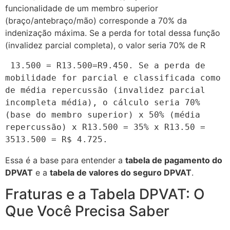
funcionalidade de um membro superior
(braço/antebraço/mão) corresponde a 70% da
indenização máxima. Se a perda for
total
dessa função
(invalidez parcial completa), o valor seria 70% de R
 13.500 = R
13.500
=
R
9.450. Se a perda de 
mobilidade for 
parcial
 e classificada como 
de 
média
 repercussão (invalidez parcial 
incompleta média), o cálculo seria 70% 
(base do membro superior) x 50% (média 
repercussão) x R
13.500 = 35% x R
13.50 
= 
35
13.500 = R$ 4.725.
Essa é a base para entender a
tabela de pagamento do
DPVAT
e a
tabela de valores do seguro DPVAT
.
Fraturas e a Tabela DPVAT: O
Que Você Precisa Saber