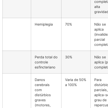
complet
alta
gravida
Hemiplegia
70%
Não se
aplica
(invalide
parcial
complet
Perda total do
30%
Não se
controle
aplica (
esfincteriano
complet
Danos
Varia de 50%
Para
cerebrais
a 100%
distúrbi
com
parciais,
distúrbios
aplica-s
graves
grau de
(motores,
repercu