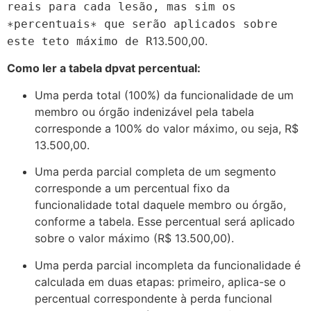
re
ai
s
p
a
r
a
c
a
d
a
lesão,
ma
s s
im
os
∗
p
erce
n
t
u
ai
s
∗
q
u
e
serão
a
pl
i
c
a
d
os so
b
re
13.500,00.
es
t
e
t
e
t
o
máximo
d
e
R
Como ler a tabela dpvat percentual:
Uma perda total (100%) da funcionalidade de um
membro ou órgão indenizável pela tabela
corresponde a 100% do valor máximo, ou seja, R$
13.500,00.
Uma perda parcial completa de um segmento
corresponde a um percentual fixo da
funcionalidade total daquele membro ou órgão,
conforme a tabela. Esse percentual será aplicado
sobre o valor máximo (R$ 13.500,00).
Uma perda parcial incompleta da funcionalidade é
calculada em duas etapas: primeiro, aplica-se o
percentual correspondente à perda funcional