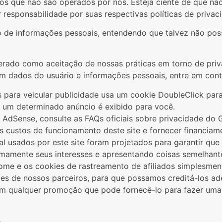
rnos que não são operados por nós. Esteja ciente de que n
r responsabilidade por suas respectivas
políticas de privac
ção de informações pessoais, entendendo que talvez não po
erado como aceitação de nossas práticas em torno de priv
m dados do usuário e informações pessoais, entre em con
para veicular publicidade usa um cookie DoubleClick para
e um determinado anúncio é exibido para você.
 AdSense, consulte as FAQs oficiais sobre privacidade do
 custos de funcionamento deste site e fornecer financiam
 usados ​​por este site foram projetados para garantir que
mamente seus interesses e apresentando coisas semelhante
me e os cookies de rastreamento de afiliados simplesment
tes de nossos parceiros, para que possamos creditá-los ad
çam qualquer promoção que pode fornecê-lo para fazer um