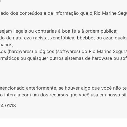
o
ado dos conteúdos e da informação que o Rio Marine Segu
ejam ilegais ou contrárias à boa fé a à ordem pública;
o de natureza racista, xenofóbica,
bbebbet
ou azar, qualq
umanos;
cos (hardwares) e lógicos (softwares) do Rio Marine Segura
nformáticos ou quaisquer outros sistemas de hardware ou s
mencionado anteriormente, se houver algo que você não te
so interaja com um dos recursos que você usa em nosso sit
24 01:13