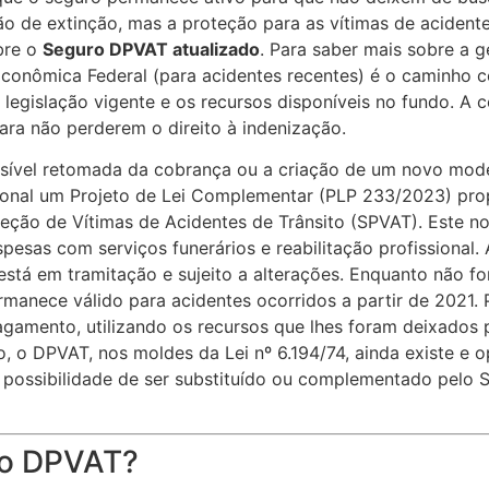
o de extinção, mas a proteção para as vítimas de acident
bre o
Seguro DPVAT atualizado
. Para saber mais sobre a g
Econômica Federal (para acidentes recentes) é o caminho 
 legislação vigente e os recursos disponíveis no fundo. 
ara não perderem o direito à indenização.
sível retomada da cobrança ou a criação de um novo mode
onal um Projeto de Lei Complementar (PLP 233/2023) prop
ção de Vítimas de Acidentes de Trânsito (SPVAT). Este no
sas com serviços funerários e reabilitação profissional. 
 está em tramitação e sujeito a alterações. Enquanto não f
anece válido para acidentes ocorridos a partir de 2021. P
agamento, utilizando os recursos que lhes foram deixados 
o, o DPVAT, nos moldes da Lei nº 6.194/74, ainda existe e
 a possibilidade de ser substituído ou complementado pelo
ro DPVAT?