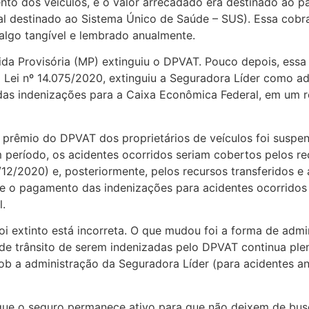
nto dos veículos, e o valor arrecadado era destinado ao 
al destinado ao Sistema Único de Saúde – SUS). Essa cobr
algo tangível e lembrado anualmente.
a Provisória (MP) extinguiu o DPVAT. Pouco depois, ess
Lei nº 14.075/2020, extinguiu a Seguradora Líder como adm
das indenizações para a Caixa Econômica Federal, em um r
 prêmio do DPVAT dos proprietários de veículos foi suspen
um período, os acidentes ocorridos seriam cobertos pelos 
/12/2020) e, posteriormente, pelos recursos transferidos e
 e o pagamento das indenizações para acidentes ocorridos 
.
oi extinto está incorreta. O que mudou foi a forma de adm
 de trânsito de serem indenizadas pelo DPVAT continua ple
 sob a administração da Seguradora Líder (para acidentes 
que o seguro permanece ativo para que não deixem de busca