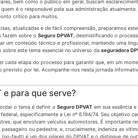
liares, bem como o público em geral, buscam esclarecimen
, e quem é o responsável pela sua administração atualmente
nto crítico para muitos.
isas, atualizadas e de fácil compreensão, preparamos est
s fazem sobre o
Seguro DPVAT
, desmistificando o proces
ar um conteúdo técnico e profissional, mantendo uma lingu
sobre este tema essencial no universo da
seguradora D
der cada etapa do processo para garantir que, em um mome
 previsto por lei. Acompanhe-nos nesta jornada informativ
 e para que serve?
ordar o tema é definir o
Seguro DPVAT
em sua essência e 
i federal, especificamente a Lei nº 6.194/74. Seu objetivo c
estres, que envolvam veículos automotores. É importante r
, passageiro ou pedestre, e, crucialmente, indeniza as vít
” (no-fault) é um dos pilares do DPVAT e o distingue de ou