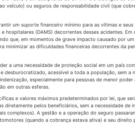
ao veículo) ou seguros de responsabilidade civil (que cob
antir um suporte financeiro mínimo para as vítimas e seus 
e hospitalares (DAMS) decorrentes desses acidentes. Em 
ando que, em momentos de grave impacto causado por um a
ara minimizar as dificuldades financeiras decorrentes da 
der a uma necessidade de proteção social em um país com a
e desburocratizado, acessível a toda a população, sem a
à indenização, especialmente para pessoas de menor poder 
ção em outras esferas.
íficas e valores máximos predeterminados por lei, que ser
as diretamente pelos beneficiários, sem a necessidade de
s mais complexos). A gestão e a operação do seguro passa
automotores (quando a cobrança estava ativa) e seu direit