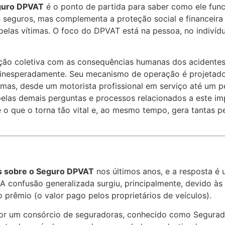
guro DPVAT
é o ponto de partida para saber como ele fun
s seguros, mas complementa a proteção social e financeira
elas vítimas. O foco do DPVAT está na pessoa, no indivídu
ão coletiva com as consequências humanas dos acidentes 
 inesperadamente. Seu mecanismo de operação é projetado p
imas, desde um motorista profissional em serviço até um p
pelas demais perguntas e processos relacionados a este im
 é o que o torna tão vital e, ao mesmo tempo, gera tantas 
s sobre o Seguro DPVAT
nos últimos anos, e a resposta é 
 A confusão generalizada surgiu, principalmente, devido às
prêmio (o valor pago pelos proprietários de veículos).
por um consórcio de seguradoras, conhecido como Segurad