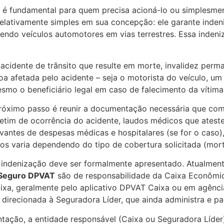
é fundamental para quem precisa acioná-lo ou simplesmen
relativamente simples em sua concepção: ele garante inde
vendo veículos automotores em vias terrestres. Essa inde
cidente de trânsito que resulte em morte, invalidez per
oa afetada pelo acidente – seja o motorista do veículo, um
smo o beneficiário legal em caso de falecimento da vítima 
 próximo passo é reunir a documentação necessária que com
letim de ocorrência do acidente, laudos médicos que atest
antes de despesas médicas e hospitalares (se for o caso)
tos varia dependendo do tipo de cobertura solicitada (mor
denização deve ser formalmente apresentado. Atualmente, 
Seguro DPVAT
são de responsabilidade da Caixa Econômica
aixa, geralmente pelo aplicativo DPVAT Caixa ou em agênci
direcionada à Seguradora Líder, que ainda administra e pa
ção, a entidade responsável (Caixa ou Seguradora Líder) r