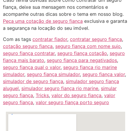
fiança, deixe sua mensagem nos comentários e
acompanhe outras dicas sobre o tema em nosso blog.
Peça uma cotação de seguro fiança
exclusiva e garanta
a segurança na locação do seu imóvel.
Com as tags
contratar fiador
,
contratar seguro fiança
,
cotação seguro fiança
,
seguro fiança com nome sujo
,
seguro fiança contratar
,
seguro fiança cotação
,
seguro
fiança mais barato
,
seguro fiança para negativados
,
seguro fiança qual o valor
,
seguro fianca rio marine
simulador
,
seguro fiança simulador
,
seguro fiança valor
,
simulador de seguro fiança
,
simulador seguro fiança
aluguel
,
simulador seguro fiança rio marine
,
simular
seguro fiança
,
Tricks
,
valor do seguro fiança
,
valor
seguro fiança
,
valor seguro fiança porto seguro